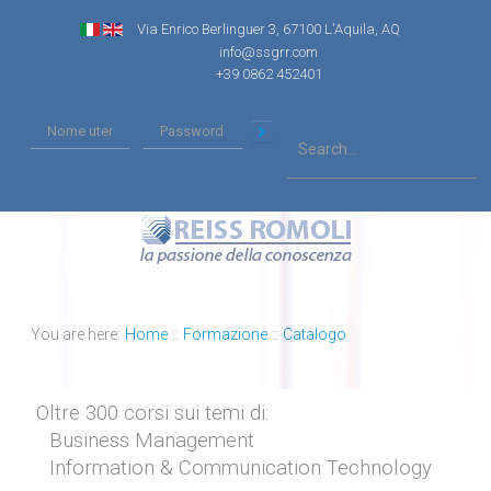
Via Enrico Berlinguer 3, 67100 L'Aquila, AQ
info@ssgrr.com
+39 0862 452401
You are here:
Home
::
Formazione
::
Catalogo
Oltre 300 corsi sui temi di:
Business Management
Information & Communication Technology