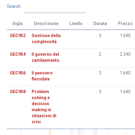
Search:
Sigla
Descrizione
Livello
Durata
Prezzo
GEC952
Gestione della
3
1.690
complessità
GEC954
Il governo del
2
2.240
cambiamento
GEC956
Il pensiero
3
1.640
flessibile
GEC958
Problem
3
1.640
solving e
decision
making in
situazioni di
crisi