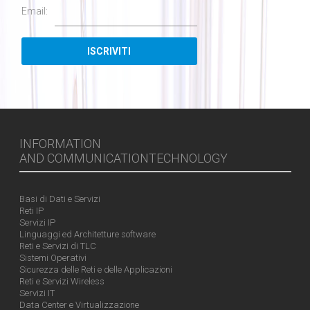
Email:
INFORMATION
AND COMMUNICATIONTECHNOLOGY
Basi di Dati e Servizi
Reti IP
Servizi IP
Linguaggi ed Architetture software
Reti e Servizi di TLC
Sistemi Operativi
Sicurezza delle Reti e delle Applicazioni
Reti e Servizi Wireless
Servizi IT
Data Center e Virtualizzazione