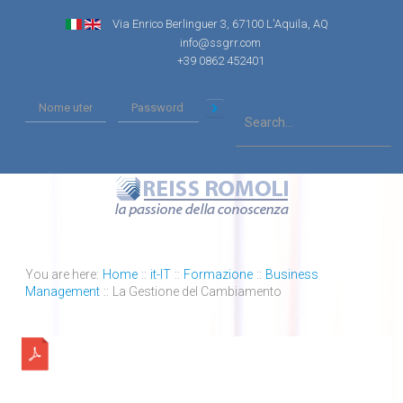
Via Enrico Berlinguer 3, 67100 L'Aquila, AQ
info@ssgrr.com
+39 0862 452401
You are here:
Home
::
it-IT
::
Formazione
::
Business
Management
::
La Gestione del Cambiamento