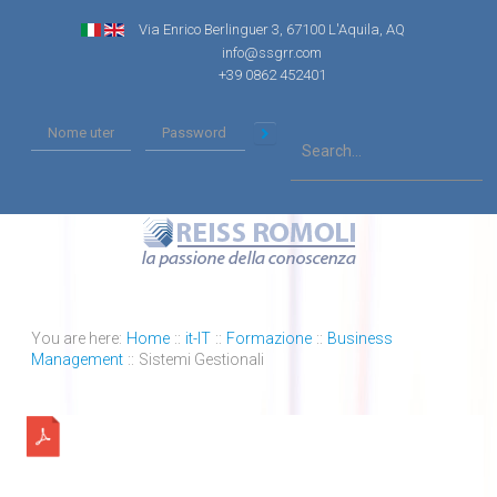
Via Enrico Berlinguer 3, 67100 L'Aquila, AQ
info@ssgrr.com
+39 0862 452401
You are here:
Home
::
it-IT
::
Formazione
::
Business
Management
::
Sistemi Gestionali