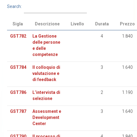
Search:
Sigla
Descrizione
Livello
Durata
Prezzo
GST782
La Gestione
4
1.840
delle persone
e delle
competenze
GST784
Il colloquio di
3
1.640
valutazione e
di feedback
GST786
L’intervista di
2
1.190
selezione
GST787
Assessment e
3
1.640
Development
Center
GST790
Il processo di
4
1.840