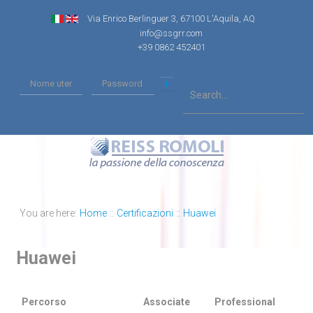
Via Enrico Berlinguer 3, 67100 L'Aquila, AQ
info@ssgrr.com
+39 0862 452401
You are here:
Home
::
Certificazioni
::
Huawei
Huawei
Percorso
Associate
Professional