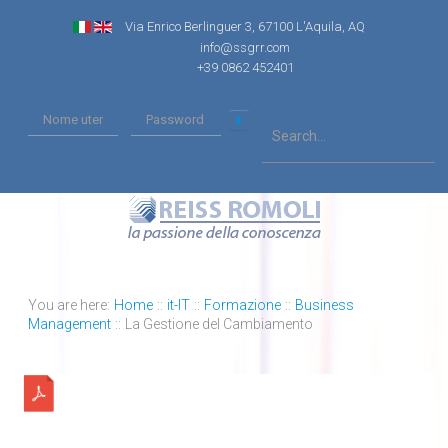
Via Enrico Berlinguer 3, 67100 L'Aquila, AQ
info@ssgrr.com
+39 0862 452401
You are here:
Home
::
it-IT
::
Formazione
::
Business
Management
::
La Gestione del Cambiamento