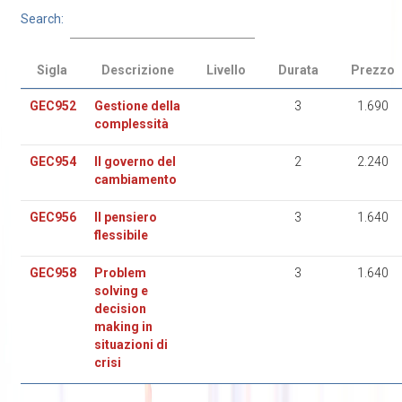
Search:
Sigla
Descrizione
Livello
Durata
Prezzo
GEC952
Gestione della
3
1.690
complessità
GEC954
Il governo del
2
2.240
cambiamento
GEC956
Il pensiero
3
1.640
flessibile
GEC958
Problem
3
1.640
solving e
decision
making in
situazioni di
crisi