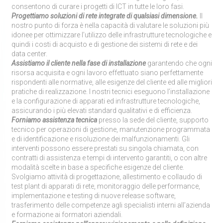
consentono di curare i progetti di ICT in tutte le loro fasi.
Progettiamo soluzioni di rete integrate di qualsiasi dimensione.
Il
nostro punto di forza è nella capacità di valutare le soluzioni più
idonee per ottimizzare l’utilizzo delle infrastrutture tecnologiche e
quindi i costi di acquisto e di gestione dei sistemi di rete e dei
data center.
Assistiamo il cliente nella fase di installazione
garantendo che ogni
risorsa acquisita e ogni lavoro effettuato siano perfettamente
rispondenti alle normative, alle esigenze del cliente ed alle migliori
pratiche di realizzazione. I nostri tecnici eseguono l’installazione
e la configurazione di apparati ed infrastrutture tecnologiche,
assicurando i più elevati standard qualitativi e di efficienza.
Forniamo assistenza tecnica
presso la sede del cliente, supporto
tecnico per operazioni di gestione, manutenzione programmata
e di identificazione e risoluzione dei malfunzionamenti. Gli
interventi possono essere prestati su singola chiamata, con
contratti di assistenza e tempi di intervento garantiti, o con altre
modalità scelte in base a specifiche esigenze del cliente.
Svolgiamo attività di progettazione, allestimento e collaudo di
test plant di apparati di rete, monitoraggio delle performance,
implementazione e testing di nuove release software,
trasferimento delle competenze agli specialisti interni all’azienda
e formazione ai formatori aziendali.