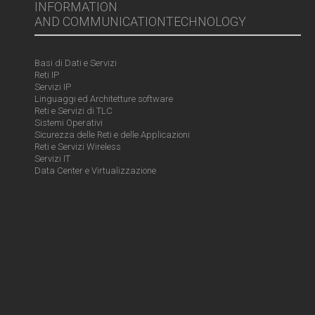
INFORMATION
AND COMMUNICATIONTECHNOLOGY
Basi di Dati e Servizi
Reti IP
Servizi IP
Linguaggi ed Architetture software
Reti e Servizi di TLC
Sistemi Operativi
Sicurezza delle Reti e delle Applicazioni
Reti e Servizi Wireless
Servizi IT
Data Center e Virtualizzazione