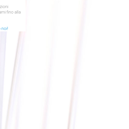
zioni
ami fino alla
 noi!