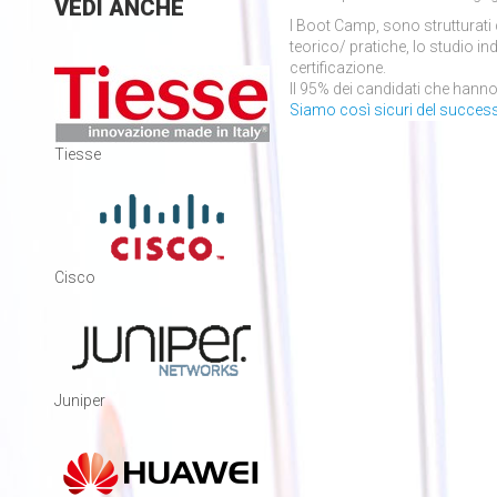
VEDI
ANCHE
I Boot Camp, sono strutturati c
teorico/ pratiche, lo studio ind
certificazione.
Il 95% dei candidati che hanno
Siamo così sicuri del success
Tiesse
Cisco
Juniper