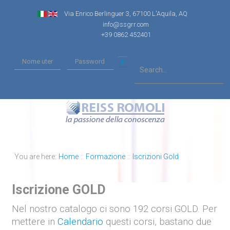
Via Enrico Berlinguer 3, 67100 L'Aquila, AQ
info@ssgrr.com
+39 0862 452401
You are here:
Home
::
Formazione
::
Iscrizioni Gold
Iscrizione GOLD
Nel nostro catalogo ci sono 192
corsi GOLD
. Per
mettere in
Calendario
questi corsi, bastano due