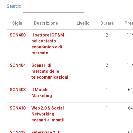
Search:
Sigla
Descrizione
Livello
Durata
Pre
SCN400
Il settore ICT&M
2
1.1
nel contesto
economico e di
mercato
SCN404
Scenari di
2
1.1
mercato delle
telecomunicazioni
SCN408
Il Mobile
1
64
Marketing
SCN410
Web 2.0 & Social
1
64
Networking:
scenari e impatti
SCN412
Enterprise 2.0:
1
64