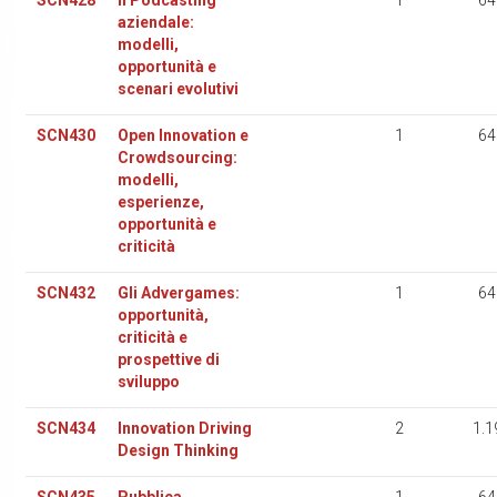
SCN428
Il Podcasting
1
64
aziendale:
modelli,
opportunità e
scenari evolutivi
SCN430
Open Innovation e
1
64
Crowdsourcing:
modelli,
esperienze,
opportunità e
criticità
SCN432
Gli Advergames:
1
64
opportunità,
criticità e
prospettive di
sviluppo
SCN434
Innovation Driving
2
1.1
Design Thinking