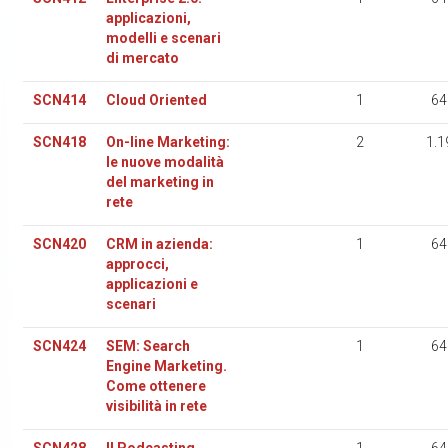
applicazioni,
modelli e scenari
di mercato
SCN414
Cloud Oriented
1
64
SCN418
On-line Marketing:
2
1.1
le nuove modalità
del marketing in
rete
SCN420
CRM in azienda:
1
64
approcci,
applicazioni e
scenari
SCN424
SEM: Search
1
64
Engine Marketing.
Come ottenere
visibilità in rete