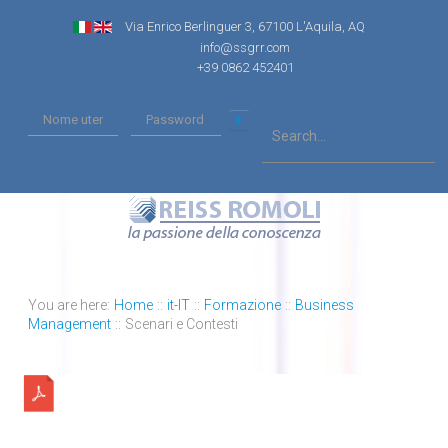
Via Enrico Berlinguer 3, 67100 L'Aquila, AQ
info@ssgrr.com
+39 0862 452401
You are here:
Home
::
it-IT
::
Formazione
::
Business
Management
::
Scenari e Contesti