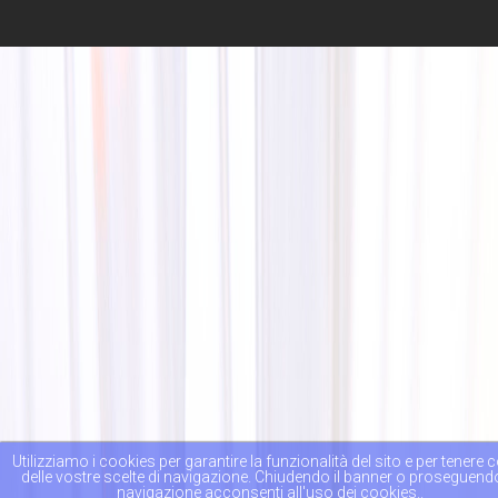
Utilizziamo i cookies per garantire la funzionalità del sito e per tenere 
delle vostre scelte di navigazione. Chiudendo il banner o proseguend
navigazione acconsenti all'uso dei cookies..