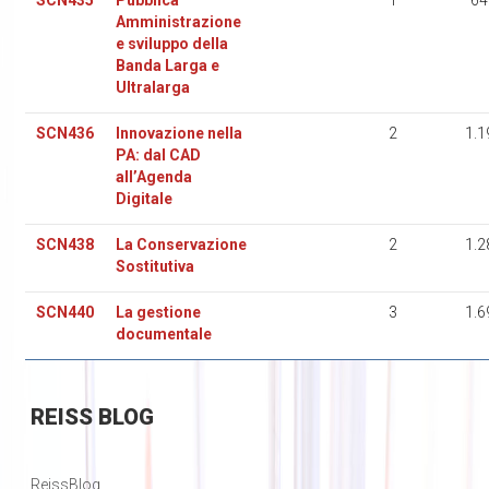
SCN435
Pubblica
1
64
Amministrazione
e sviluppo della
Banda Larga e
Ultralarga
SCN436
Innovazione nella
2
1.1
PA: dal CAD
all’Agenda
Digitale
SCN438
La Conservazione
2
1.2
Sostitutiva
SCN440
La gestione
3
1.6
documentale
REISS
BLOG
ReissBlog