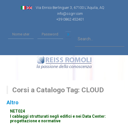
Via Enrico Berlinguer 3, 67100 L'Aquila, AQ
info@ssgrr.com
+39 0862 452401
Corsi a Catalogo Tag: CLOUD
Altro
NET024
I cablaggi strutturati negli edifici e nei Data Center:
progettazione e normative