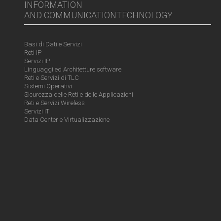
INFORMATION
AND COMMUNICATIONTECHNOLOGY
Basi di Dati e Servizi
Reti IP
Servizi IP
Linguaggi ed Architetture software
Reti e Servizi di TLC
Sistemi Operativi
Sicurezza delle Reti e delle Applicazioni
Reti e Servizi Wireless
Servizi IT
Data Center e Virtualizzazione