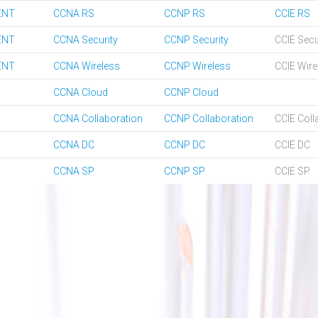
ENT
CCNA RS
CCNP RS
CCIE RS
ENT
CCNA Security
CCNP Security
CCIE Secu
ENT
CCNA Wireless
CCNP Wireless
CCIE Wire
CCNA Cloud
CCNP Cloud
CCNA Collaboration
CCNP Collaboration
CCIE Coll
CCNA DC
CCNP DC
CCIE DC
CCNA SP
CCNP SP
CCIE SP