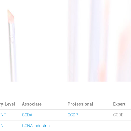
ry-Level
Associate
Professional
Expert
ENT
CCDA
CCDP
CCDE
ENT
CCNA Industrial