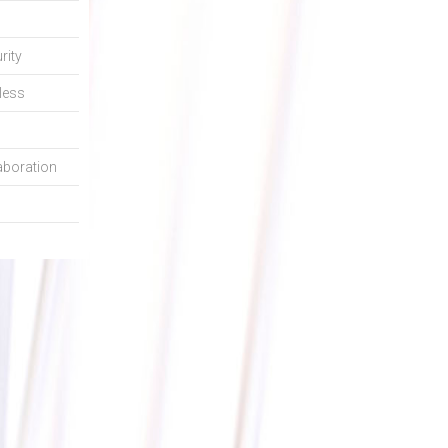
rity
less
aboration