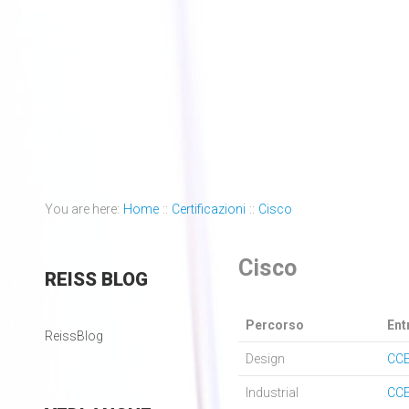
You are here:
Home
::
Certificazioni
::
Cisco
Cisco
REISS
BLOG
Percorso
Ent
ReissBlog
Design
CC
Industrial
CC