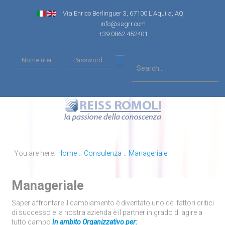
Via Enrico Berlinguer 3, 67100 L'Aquila, AQ
info@ssgrr.com
+39 0862 452401
You are here:
Home
::
Consulenza
::
Manageriale
Manageriale
Saper affrontare il cambiamento è diventato uno dei fattori critici
di successo e la nostra azienda è il partner in grado di agire a
tutto campo
In ambito Organizzativo per: