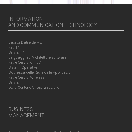
INFORMATION
AND COMMUNICATIONTECHNOLOGY
Basi di Dati e Servizi
Reti IP
Servizi IP
Linguaggi ed Architetture software
Reti e Servizi di TLC
Sistemi Operativi
Sicurezza delle Reti e delle Applicazioni
Reti e Servizi Wireless
Servizi IT
Data Center e Virtualizzazione
BUSINESS
MANAGEMENT