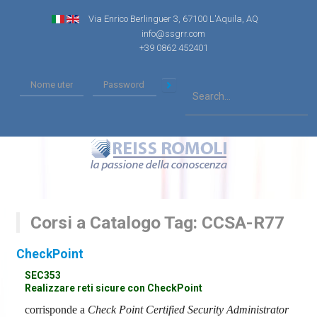
Via Enrico Berlinguer 3, 67100 L'Aquila, AQ
info@ssgrr.com
+39 0862 452401
Corsi a Catalogo Tag: CCSA-R77
CheckPoint
SEC353
Realizzare reti sicure con CheckPoint
corrisponde a
Check Point Certified Security Administrator