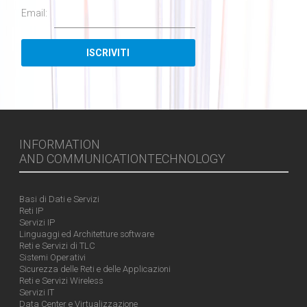
Email:
INFORMATION
AND COMMUNICATIONTECHNOLOGY
Basi di Dati e Servizi
Reti IP
Servizi IP
Linguaggi ed Architetture software
Reti e Servizi di TLC
Sistemi Operativi
Sicurezza delle Reti e delle Applicazioni
Reti e Servizi Wireless
Servizi IT
Data Center e Virtualizzazione