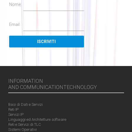
Nome:
Email:
INFORMATION
AND COMMUNICATIONTECHNOLOGY
Basi di Dati e Servizi
Reti IP
Servizi IP
Linguaggi ed Architetture software
Reti e Servizi di TLC
Sistemi Operativi