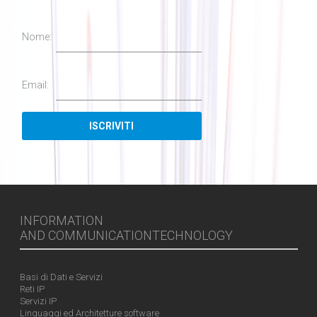
Nome:
Email:
INFORMATION
AND COMMUNICATIONTECHNOLOGY
Basi di Dati e Servizi
Reti IP
Servizi IP
Linguaggi ed Architetture software