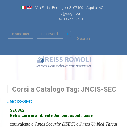
Via Enrico Berlinguer 3, 67100 L'Aquila, AQ
info@ssgrr.com
+39 0862 452401
Corsi a Catalogo Tag: JNCIS-SEC
JNCIS-SEC
SEC362
Reti sicure in ambiente Juniper: aspetti base
equivalente a
Junos Security (JSEC) e Junos Unified Threat