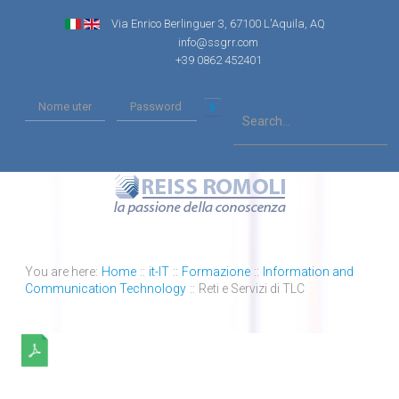
Via Enrico Berlinguer 3, 67100 L'Aquila, AQ
info@ssgrr.com
+39 0862 452401
You are here:
Home
::
it-IT
::
Formazione
::
Information and
Communication Technology
::
Reti e Servizi di TLC