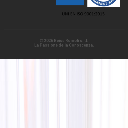
© 2026 Reiss Romoli s.r.l.
La Passione della Conoscenza.