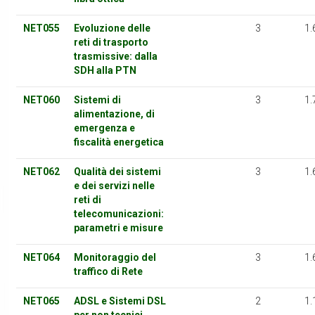
NET055
Evoluzione delle
3
1.
reti di trasporto
trasmissive: dalla
SDH alla PTN
NET060
Sistemi di
3
1.
alimentazione, di
emergenza e
fiscalità energetica
NET062
Qualità dei sistemi
3
1.
e dei servizi nelle
reti di
telecomunicazioni:
parametri e misure
NET064
Monitoraggio del
3
1.
traffico di Rete
NET065
ADSL e Sistemi DSL
2
1.