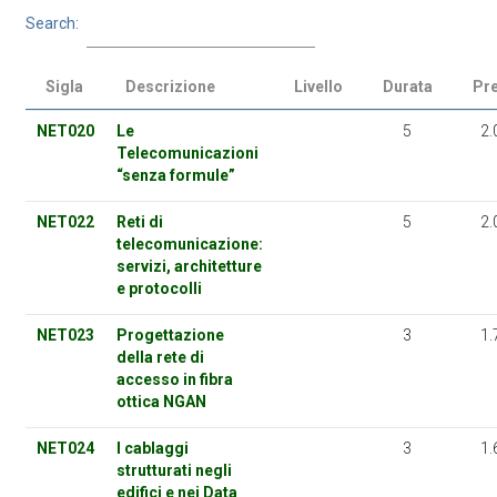
Search:
Sigla
Descrizione
Livello
Durata
Pr
NET020
Le
5
2.
Telecomunicazioni
“senza formule”
NET022
Reti di
5
2.
telecomunicazione:
servizi, architetture
e protocolli
NET023
Progettazione
3
1.
della rete di
accesso in fibra
ottica NGAN
NET024
I cablaggi
3
1.
strutturati negli
edifici e nei Data