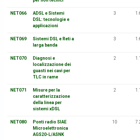
per non tecnici
NET066
ADSL e Sistemi
3
1.
DSL: tecnologie e
applicazioni
NET069
Sistemi DSL e Reti a
3
1.
larga banda
NET070
Diagnosi e
2
1.
localizzazione dei
guasti nei cavi per
TLC in rame
NET071
Misure per la
2
1.
caratterizzazione
della linea per
sistemi xDSL
NET080
Ponti radio SIAE
10
7.
Microelettronica
AGS20-L/ASNK