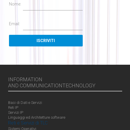
Nome:
Email:
INFORMATION
AND COMMUNICATIONTECHNOLOGY
Basi di Dati e Servizi
Reti IP
Servizi IP
Linguaggi ed Architetture software
Reti e Servizi di TLC
Sistemi Operativi