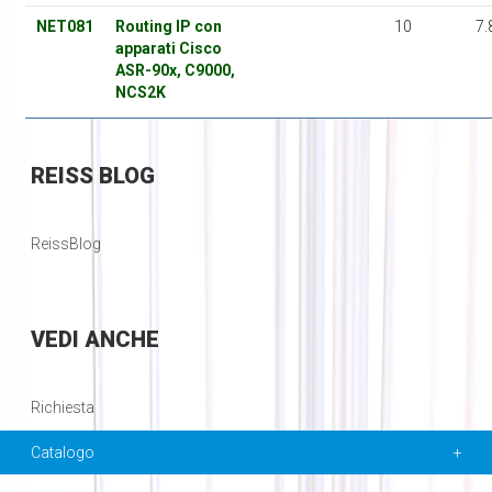
NET081
Routing IP con
10
7.
apparati Cisco
ASR-90x, C9000,
NCS2K
REISS
BLOG
ReissBlog
VEDI
ANCHE
Richiesta
Catalogo