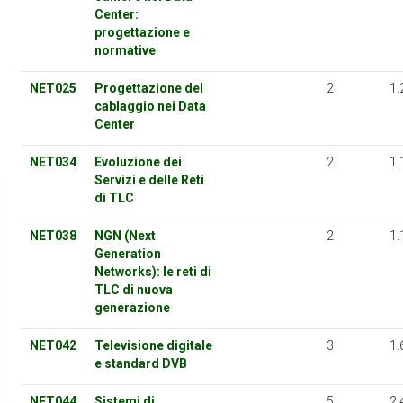
Center:
progettazione e
normative
NET025
Progettazione del
2
1.
cablaggio nei Data
Center
NET034
Evoluzione dei
2
1.
Servizi e delle Reti
di TLC
NET038
NGN (Next
2
1.
Generation
Networks): le reti di
TLC di nuova
generazione
NET042
Televisione digitale
3
1.
e standard DVB
NET044
Sistemi di
5
2.