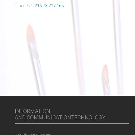
Il tuo IPv4:
216.73.217.165
INFORMATION
AND COMMUNICATIONTECHNOLOGY