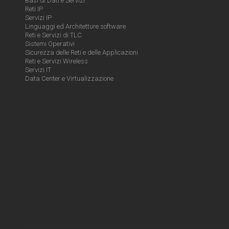
Basi di Dati e Servizi
Reti IP
Servizi IP
Linguaggi ed Architetture software
Reti e Servizi di TLC
Sistemi Operativi
Sicurezza delle Reti e delle Applicazioni
Reti e Servizi Wireless
Servizi IT
Data Center e Virtualizzazione