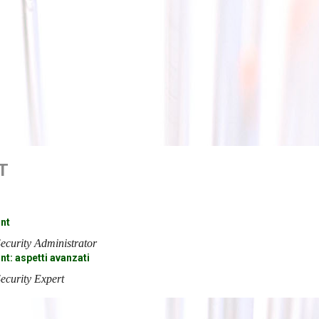
T
int
Security Administrator
nt: aspetti avanzati
Security Expert