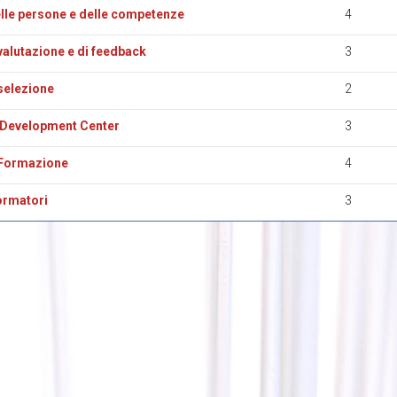
lle persone e delle competenze
4
 valutazione e di feedback
3
 selezione
2
Development Center
3
 Formazione
4
ormatori
3