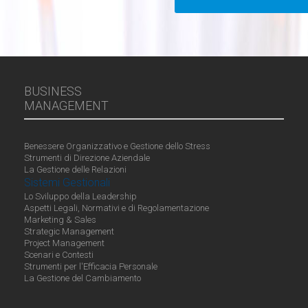
BUSINESS
MANAGEMENT
Benessere Organizzativo e Gestione dello Stress
Strumenti di Direzione Aziendale
La Gestione delle Relazioni
Sistemi Gestionali
Lo Sviluppo della Leadership
Aspetti Legali, Normativi e di Regolamentazione
Marketing & Sales
Strategic Management
Project Management
Scenari e Contesti
Strumenti per l'Efficacia Personale
La Gestione del Cambiamento