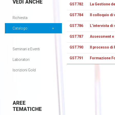
VEDI
ANCHE
GST782
La Gestione de
GST784
Il colloquio di
Richiesta
GST786
L’intervista di
Catalogo
GST787
Assessment e 
GST790
Il processo di
Seminari e Eventi
GST791
Formazione F
Laboratori
Iscrizioni Gold
AREE
TEMATICHE