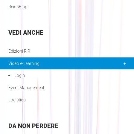
ReissBlog
VEDI
ANCHE
Edizioni R.R
Video e-Learning
Login
Event Management
Logistica
DA
NON PERDERE