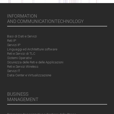
INFORMATION
AND COMMUNICATIONTECHNOLOGY
Basi di Dati e Servizi
Reti IP
Servizi IP
Linguaggi ed Architetture software
Reti e Servizi di TLC
Sistemi Operativi
Sicurezza delle Reti e delle Applicazioni
Reti e Servizi Wireless
Servizi IT
Data Center e Virtualizzazione
BUSINESS
MANAGEMENT