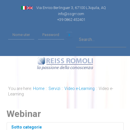
Via Enrico Berlinguer 3, 67100 L'Aquila, AQ
info@ssgrr.com
+39 0862 452401
You are here:
Home
::
Servizi
::
Video e-Learning
::
Video e-
Learning
Webinar
Sotto categorie