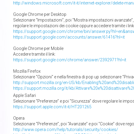
http://windows.microsoft.com/it-it/internet-explorer/delete-ma
Google Chrome per Desktop
Selezionare “Impostazioni”, poi “Mostra impostazioni avanzate”,
regolare le impostazioni dei cookie oppure accedere tramite i link
https://support.google.com/chrome/bin/answer.py?hl=en&an
https://support.google.com/accounts/answer/61416?hl=it
Google Chrome per Mobile
Accedere tramite il link:
https://support.google.com/chrome/answer/2392971?hl=it
Mozilla Firefox
Selezionare “Opzioni” e nella finestra di pop up selezionare “Priva
http://support.mozilla.org/en-US/kb/Enabling%20and%20disab
https://support.mozilla.org/it/kb/Attivare%20e%20disattivare%
Apple Safari
Selezionare “Preferenze” e poi “Sicurezza” dove regolare le impost
https://support.apple.com/it-it/HT201265
Opera
Selezionare “Preferenze”, poi “Avanzate” e poi “Cookie” dove regol
http://www.opera.com/help/tutorials/security/cookies/