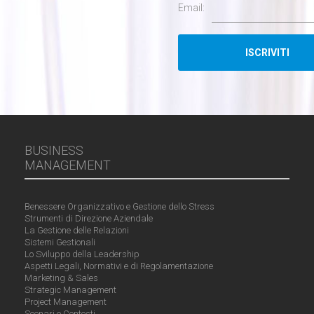
Email:
BUSINESS
MANAGEMENT
Benessere Organizzativo e Gestione dello Stress
Strumenti di Direzione Aziendale
La Gestione delle Relazioni
Sistemi Gestionali
Lo Sviluppo della Leadership
Aspetti Legali, Normativi e di Regolamentazione
Marketing & Sales
Strategic Management
Project Management
Scenari e Contesti