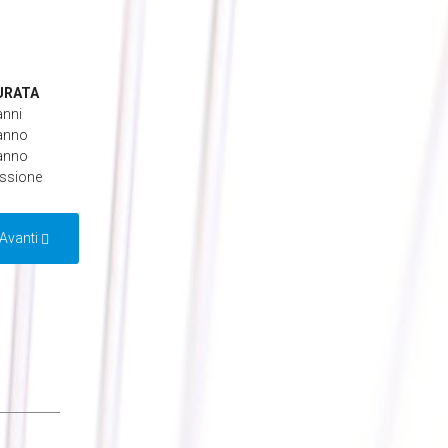
URATA
anni
anno
anno
ssione
Avanti