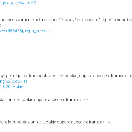
nage-cookies#ie=ie-9
 successivamente nella sezione “Privacy” selezionare “Impostazione Con
:
swer=95647&p=cpn_cookies
cy” per regolare le impostazioni dei cookie, oppure accedere tramite i link
ling%20cookies
20i%20cookie
azioni dei cookie oppure accedere tramite il link:
are le impostazioni dei cookie oppure accedere tramite i link: