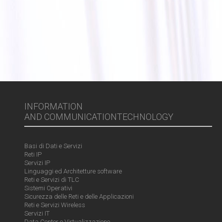
INFORMATION
AND COMMUNICATIONTECHNOLOGY
Basi di Dati e Servizi
Reti IP
Servizi IP
Linguaggi ed Architetture software
Reti e Servizi di TLC
Sistemi Operativi
Sicurezza delle Reti e delle Applicazioni
Reti e Servizi Wireless
Servizi IT
Data Center e Virtualizzazione