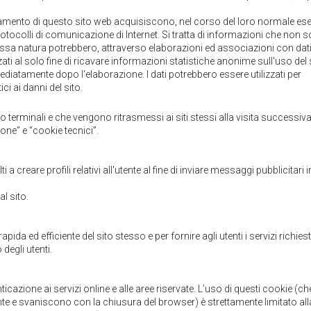
namento di questo sito web acquisiscono, nel corso del loro normale ese
protocolli di comunicazione di Internet. Si tratta di informazioni che non 
tessa natura potrebbero, attraverso elaborazioni ed associazioni con dati
izzati al solo fine di ricavare informazioni statistiche anonime sull'uso del 
iatamente dopo l'elaborazione. I dati potrebbero essere utilizzati per
ci ai danni del sito.
 loro terminali e che vengono ritrasmessi ai siti stessi alla visita successiva
ne” e “cookie tecnici”.
 a creare profili relativi all'utente al fine di inviare messaggi pubblicitari i
l sito.
apida ed efficiente del sito stesso e per fornire agli utenti i servizi richiest
degli utenti.
ticazione ai servizi online e alle aree riservate. L’uso di questi cookie (c
e e svaniscono con la chiusura del browser) è strettamente limitato all