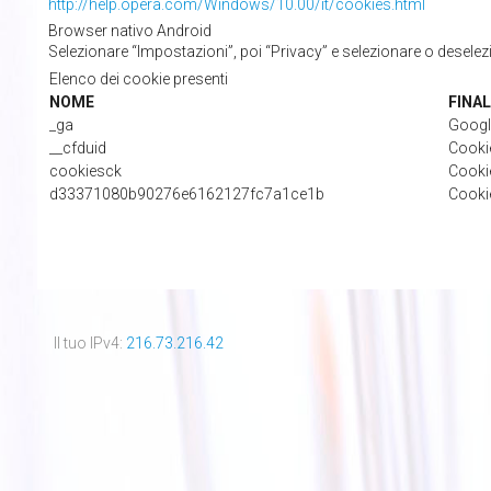
http://help.opera.com/Windows/10.00/it/cookies.html
Browser nativo Android
Selezionare “Impostazioni”, poi “Privacy” e selezionare o deselez
Elenco dei cookie presenti
NOME
FINAL
_ga
Google
__cfduid
Cookie
cookiesck
Cooki
d33371080b90276e6162127fc7a1ce1b
Cookie
Il tuo IPv4:
216.73.216.42