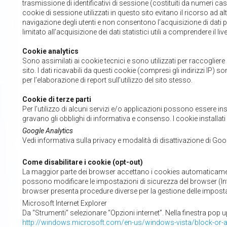
trasmissione di identificativi di sessione (costituiti da numeri cas
cookie di sessione utilizzati in questo sito evitano il ricorso ad a
navigazione degli utenti e non consentono l’acquisizione di dati per
limitato all’acquisizione dei dati statistici utili a comprendere il live
Cookie analytics
Sono assimilati ai cookie tecnici e sono utilizzati per raccoglier
sito. I dati ricavabili da questi cookie (compresi gli indirizzi IP) so
per l’elaborazione di report sull’utilizzo del sito stesso.
Cookie di terze parti
Per l’utilizzo di alcuni servizi e/o applicazioni possono essere instal
gravano gli obblighi di informativa e consenso. I cookie installati su
Google Analytics
Vedi informativa sulla privacy e modalità di disattivazione di Goo
Come disabilitare i cookie (opt-out)
La maggior parte dei browser accettano i cookies automaticamente,
possono modificare le impostazioni di sicurezza del browser (In
browser presenta procedure diverse per la gestione delle imposta
Microsoft Internet Explorer
Da “Strumenti” selezionare “Opzioni internet”. Nella finestra pop u
http://windows.microsoft.com/en-us/windows-vista/block-or-a