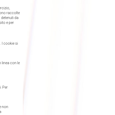
rcizio,
sono raccolte
 detenuti da
sito e per
. I cookie si
n linea con le
i. Per
he non
a