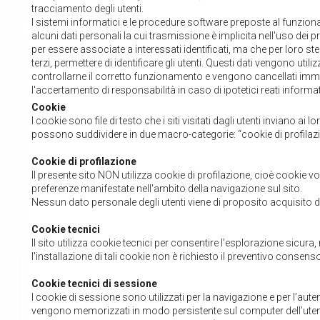
tracciamento degli utenti.
I sistemi informatici e le procedure software preposte al funzio
alcuni dati personali la cui trasmissione è implicita nell'uso dei 
per essere associate a interessati identificati, ma che per loro s
terzi, permettere di identificare gli utenti. Questi dati vengono util
controllarne il corretto funzionamento e vengono cancellati immed
l'accertamento di responsabilità in caso di ipotetici reati informati
Cookie
I cookie sono file di testo che i siti visitati dagli utenti inviano ai
possono suddividere in due macro-categorie: “cookie di profilazio
Cookie di profilazione
Il presente sito NON utilizza cookie di profilazione, cioè cookie volti
preferenze manifestate nell'ambito della navigazione sul sito.
Nessun dato personale degli utenti viene di proposito acquisito da
Cookie tecnici
Il sito utilizza cookie tecnici per consentire l’esplorazione sicura, r
l'installazione di tali cookie non è richiesto il preventivo consenso 
Cookie tecnici di sessione
I cookie di sessione sono utilizzati per la navigazione e per l’auten
vengono memorizzati in modo persistente sul computer dell’utent