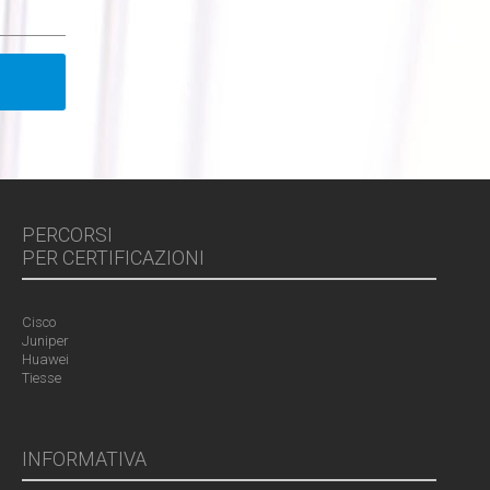
PERCORSI
PER CERTIFICAZIONI
Cisco
Juniper
Huawei
Tiesse
INFORMATIVA