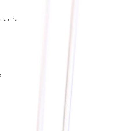
tenuti” e
: