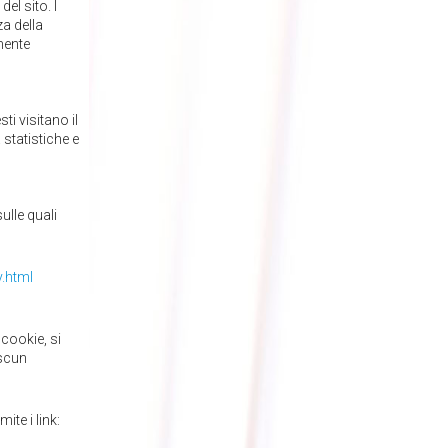
el sito. I
za della
mente
i visitano il
 statistiche e
sulle quali
y.html
cookie, si
ascun
te i link: