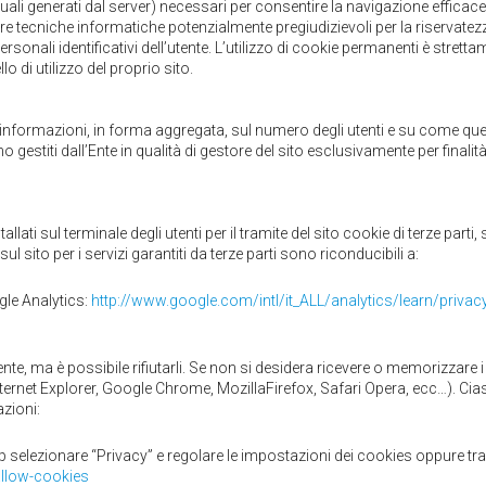
uali generati dal server) necessari per consentire la navigazione efficace d
ltre tecniche informatiche potenzialmente pregiudizievoli per la riservatez
sonali identificativi dell’utente. L’utilizzo di cookie permanenti è stretta
llo di utilizzo del proprio sito.
e informazioni, in forma aggregata, sul numero degli utenti e su come quest
no gestiti dall’Ente in qualità di gestore del sito esclusivamente per finalità
lati sul terminale degli utenti per il tramite del sito cookie di terze parti, 
l sito per i servizi garantiti da terze parti sono riconducibili a:
gle Analytics:
http://www.google.com/intl/it_ALL/analytics/learn/privac
 ma è possibile rifiutarli. Se non si desidera ricevere o memorizzare i 
ternet Explorer, Google Chrome, MozillaFirefox, Safari Opera, ecc…). Ci
zioni:
p selezionare “Privacy” e regolare le impostazioni dei cookies oppure trami
llow-cookies