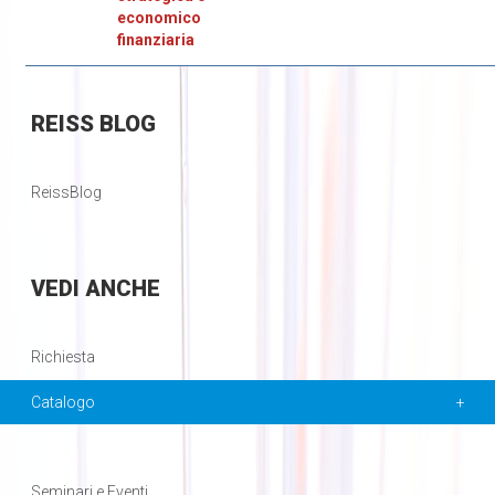
economico
finanziaria
REISS
BLOG
ReissBlog
VEDI
ANCHE
Richiesta
Catalogo
Seminari e Eventi