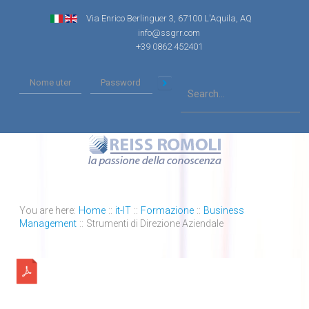
Via Enrico Berlinguer 3, 67100 L'Aquila, AQ
info@ssgrr.com
+39 0862 452401
You are here:
Home
::
it-IT
::
Formazione
::
Business
Management
::
Strumenti di Direzione Aziendale