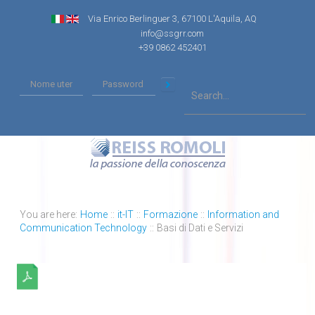
Via Enrico Berlinguer 3, 67100 L'Aquila, AQ
info@ssgrr.com
+39 0862 452401
You are here:
Home
::
it-IT
::
Formazione
::
Information and
Communication Technology
::
Basi di Dati e Servizi