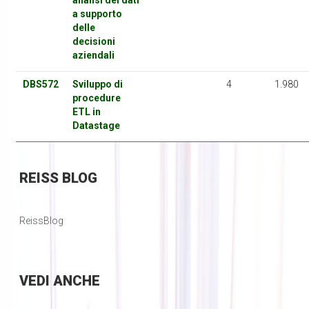
analisi dei dati
a supporto
delle
decisioni
aziendali
DBS572
Sviluppo di
4
1.980
procedure
ETL in
Datastage
REISS
BLOG
ReissBlog
VEDI
ANCHE