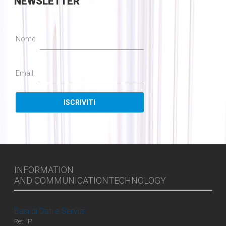
NEWSLETTER
Nome:
Email:
INFORMATION
AND COMMUNICATIONTECHNOLOGY
Basi di Dati e Servizi
Reti IP