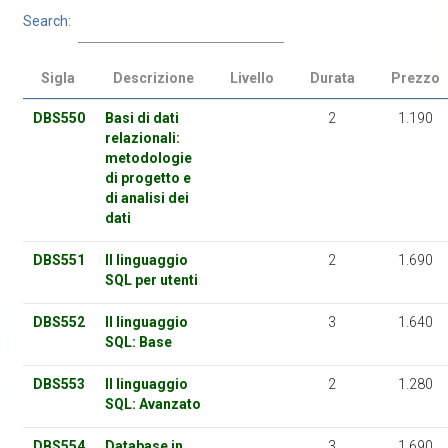
Search:
Sigla
Descrizione
Livello
Durata
Prezzo
DBS550
Basi di dati
2
1.190
relazionali:
metodologie
di progetto e
di analisi dei
dati
DBS551
Il linguaggio
2
1.690
SQL per utenti
DBS552
Il linguaggio
3
1.640
SQL: Base
DBS553
Il linguaggio
2
1.280
SQL: Avanzato
DBS554
Database in
3
1.690