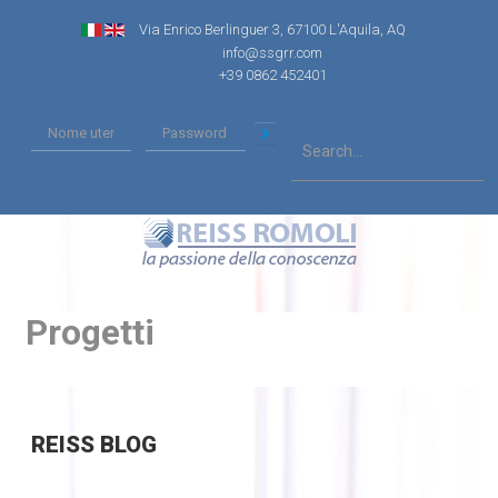
Via Enrico Berlinguer 3, 67100 L'Aquila, AQ
info@ssgrr.com
+39 0862 452401
Progetti
REISS
BLOG