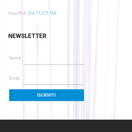
Il tuo IPv4:
216.73.217.169
NEWSLETTER
Nome:
Email: