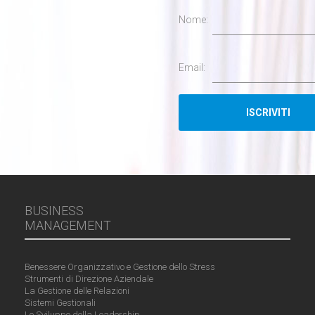
Nome:
Email:
BUSINESS
MANAGEMENT
Benessere Organizzativo e Gestione dello Stress
Strumenti di Direzione Aziendale
La Gestione delle Relazioni
Sistemi Gestionali
Lo Sviluppo della Leadership