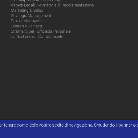
Aspetti Legali, Normativi e di Regolamentazione
Marketing & Sales
Strategic Management
Project Management
Scenari e Contesti
Strumenti per l'Efficacia Personale
La Gestione del Cambiamento
e per tenere conto delle vostre scelte di navigazione. Chiudendo il banner