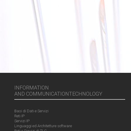
INFORMATION
AND COMMUNICATIONTECHNOLOGY
Basi di Dati e Servizi
Reti IP
Servizi IP
Linguaggi ed Architetture software
Reti e Servizi di TLC