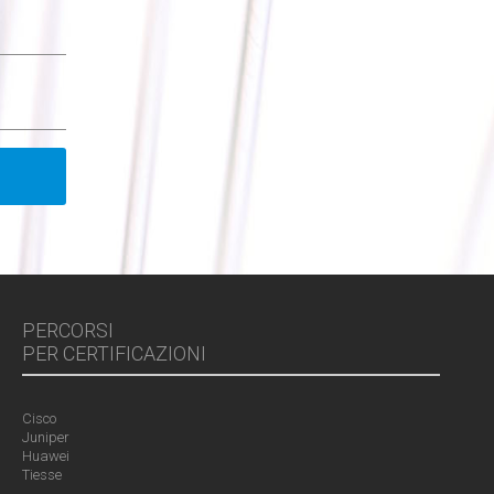
PERCORSI
PER CERTIFICAZIONI
Cisco
Juniper
Huawei
Tiesse