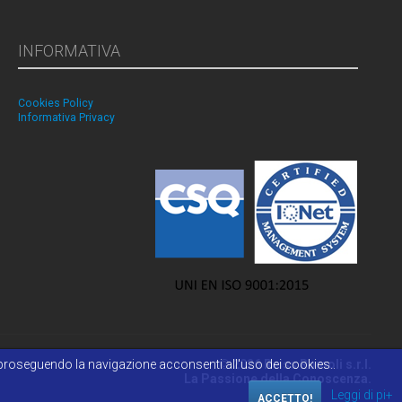
INFORMATIVA
Cookies Policy
Informativa Privacy
 o proseguendo la navigazione acconsenti all'uso dei cookies..
© 2026 Reiss Romoli s.r.l.
La Passione della Conoscenza.
Leggi di pi+
ACCETTO!