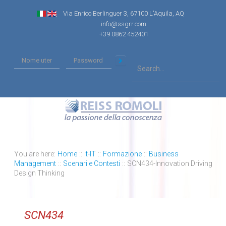
Via Enrico Berlinguer 3, 67100 L'Aquila, AQ
info@ssgrr.com
+39 0862 452401
You are here:
Home
::
it-IT
::
Formazione
::
Business
Management
::
Scenari e Contesti
::
SCN434-Innovation Driving
Design Thinking
SCN434