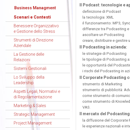
Il Podcast: tecnologie e a
Business Managment
definizione di Podcast
Scenari e Contesti
la tecnologia: XML
il funzionamento: MP3, Syn
Benessere Organizzativo
differenze tra Podcasting e
e Gestione dello Stress
ascoltare un Podcasting
Strumenti di Direzione
creare, distribuire e gestire
Aziendale
Il Podcasting in azienda:
le strategie di Podcasting
La Gestione delle
le tipologie di Podcasting a
Relazioni
le opportunità del Podcasti
Sistemi Gestionali
i rischi del Podcasting in az
Lo Sviluppo della
Il Corporate Podcasting 
Leadership
strumento di Marketing
strumento di pubblicità: Ad
Aspetti Legali, Normativi e
come strumento di comunica
di Regolamentazione
come strumento di Knowle
Marketing & Sales
VAS.
Il mercato del Podcasting
Strategic Management
la diffusione del Corporate 
Project Management
le esperienze nazionali e in