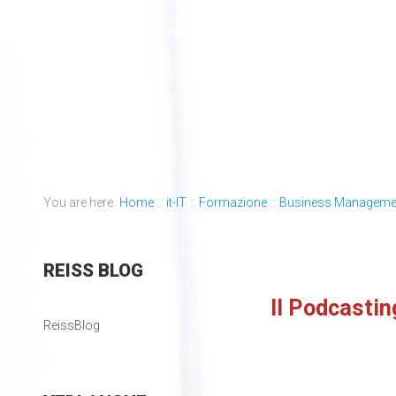
You are here:
Home
::
it-IT
::
Formazione
::
Business Manageme
REISS
BLOG
Il Podcastin
ReissBlog