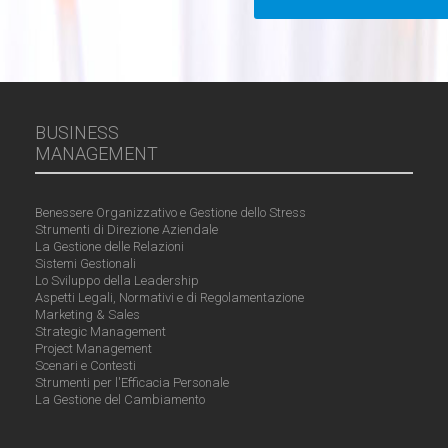
BUSINESS
MANAGEMENT
Benessere Organizzativo e Gestione dello Stress
Strumenti di Direzione Aziendale
La Gestione delle Relazioni
Sistemi Gestionali
Lo Sviluppo della Leadership
Aspetti Legali, Normativi e di Regolamentazione
Marketing & Sales
Strategic Management
Project Management
Scenari e Contesti
Strumenti per l'Efficacia Personale
La Gestione del Cambiamento