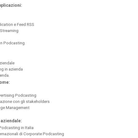
pplicazioni:
dication e Feed RSS
 Streaming
 un Podcasting.
ziendale
ng in azienda
ienda.
come:
vertising Podcasting
zione con gli stakeholders
dge Management
 aziendale:
Podcasting in Italia
ternazionali di Corporate Podcasting