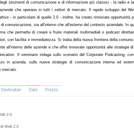
degli strumenti di comunicazione e di informazione più classici - la radio e la
aziende che operano in tutti i settori di mercato. Il rapido sviluppo del W
attive - in particolare di quelle 2.0 - inoltre, ha creato rinnovate opportunità 
e di comunicazione, sia all'interno che all'esterno del contesto aziendale. In 
ema che permette di creare e fruire materiali multimediali o podcast diretta
tori, con facilità e immediatezza. Si tratta della nuova frontiera della comuni
e all'interno delle aziende e che offre rinnovate opportunità alle strategie di
unication. Il seminario indaga sullo scenario del Corporate Podcasting, co
lizzo in azienda, sulle nuove strategie di comunicazione interna ed ester
i mercato.
Destinatari
Date
Prezzo
Web 2.0
 di Web 2.0