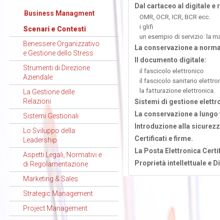
Dal cartaceo al digitale e 
Business Managment
OMR, OCR, ICR, BCR ecc.
i glifi
Scenari e Contesti
un esempio di servizio: la m
Benessere Organizzativo
La conservazione a norma
e Gestione dello Stress
Il documento digitale:
Strumenti di Direzione
il fascicolo elettronico
Aziendale
il fascicolo sanitario elettro
la fatturazione elettronica.
La Gestione delle
Relazioni
Sistemi di gestione elettr
La conservazione a lungo 
Sistemi Gestionali
Introduzione alla sicurezz
Lo Sviluppo della
Certificati e firme.
Leadership
La Posta Elettronica Certif
Aspetti Legali, Normativi e
Proprietà intellettuale e 
di Regolamentazione
Marketing & Sales
Strategic Management
Project Management