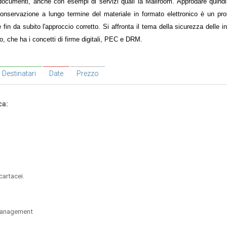
 documenti, anche con esempi di servizi quali la Mailroom. Approdare quindi
onservazione a lungo termine del materiale in formato elettronico è un pro
 fin da subito l'approccio corretto. Si affronta il tema della sicurezza delle i
co, che ha i concetti di firme digitali, PEC e DRM.
Destinatari
Date
Prezzo
ca:
cartacei.
 Management