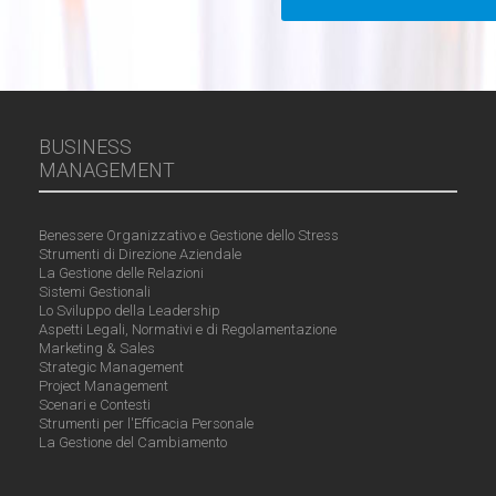
BUSINESS
MANAGEMENT
Benessere Organizzativo e Gestione dello Stress
Strumenti di Direzione Aziendale
La Gestione delle Relazioni
Sistemi Gestionali
Lo Sviluppo della Leadership
Aspetti Legali, Normativi e di Regolamentazione
Marketing & Sales
Strategic Management
Project Management
Scenari e Contesti
Strumenti per l'Efficacia Personale
La Gestione del Cambiamento