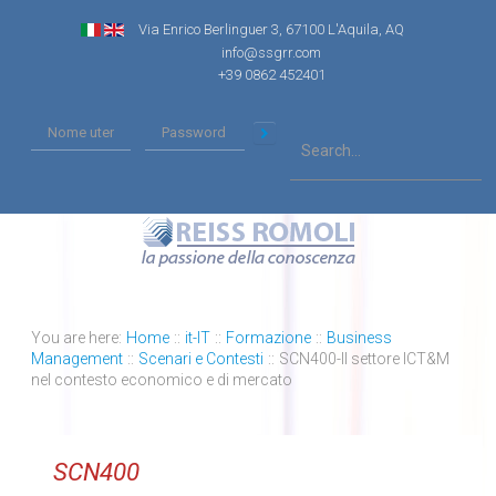
Via Enrico Berlinguer 3, 67100 L'Aquila, AQ
info@ssgrr.com
+39 0862 452401
You are here:
Home
::
it-IT
::
Formazione
::
Business
Management
::
Scenari e Contesti
::
SCN400-Il settore ICT&M
nel contesto economico e di mercato
SCN400