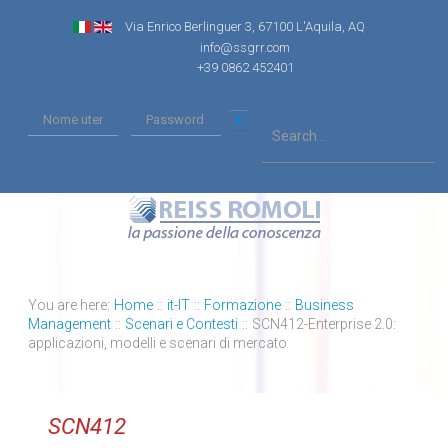
Via Enrico Berlinguer 3, 67100 L'Aquila, AQ
info@ssgrr.com
+39 0862 452401
You are here:
Home
::
it-IT
::
Formazione
::
Business
Management
::
Scenari e Contesti
::
SCN412-Enterprise 2.0:
applicazioni, modelli e scenari di mercato
SCN412