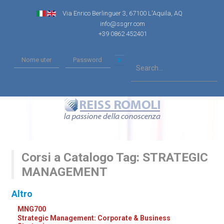
Via Enrico Berlinguer 3, 67100 L'Aquila, AQ
info@ssgrr.com
+39 0862 452401
Corsi a Catalogo Tag: STRATEGIC
MANAGEMENT
Altro
MNG700
Strategic Management: Corporate & Business