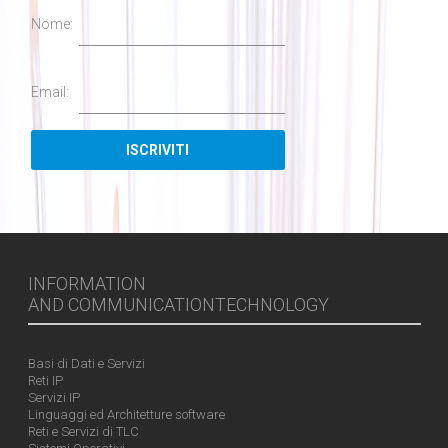
Nome:
Email:
INFORMATION
AND COMMUNICATIONTECHNOLOGY
Basi di Dati e Servizi
Reti IP
Servizi IP
Linguaggi ed Architetture software
Reti e Servizi di TLC