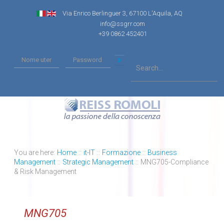
Via Enrico Berlinguer 3, 67100 L'Aquila, AQ
info@ssgrr.com
+39 0862 452401
You are here:
Home
::
it-IT
::
Formazione
::
Business
Management
::
Strategic Management
::
MNG705-Compliance
& Risk Management
MNG705