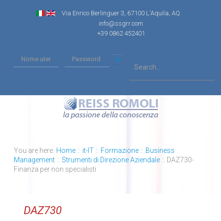
Via Enrico Berlinguer 3, 67100 L'Aquila, AQ
info@ssgrr.com
+39 0862 452401
You are here:
Home
::
it-IT
::
Formazione
::
Business
Management
::
Strumenti di Direzione Aziendale
::
DAZ730-
Finanza per non specialisti
DAZ730