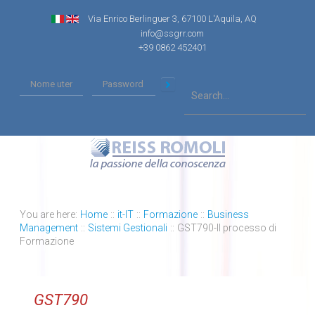
Via Enrico Berlinguer 3, 67100 L'Aquila, AQ
info@ssgrr.com
+39 0862 452401
You are here:
Home
::
it-IT
::
Formazione
::
Business
Management
::
Sistemi Gestionali
::
GST790-Il processo di
Formazione
GST790