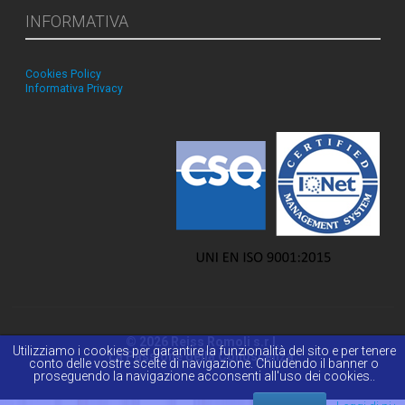
INFORMATIVA
Cookies Policy
Informativa Privacy
© 2026 Reiss Romoli s.r.l.
Utilizziamo i cookies per garantire la funzionalità del sito e per tenere
La Passione della Conoscenza.
conto delle vostre scelte di navigazione. Chiudendo il banner o
proseguendo la navigazione acconsenti all'uso dei cookies..