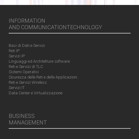
INFORMATION
AND COMMUNICATIONTECHNOLOGY
Basi di Dati e Servizi
Reti IP
Servizi IP
Linguaggi ed Architetture software
Reti e Servizi di TLC
Sistemi Operativi
Sicurezza delle Reti e delle Applicazioni
Reti e Servizi Wireless
Servizi IT
Data Center e Virtualizzazione
BUSINESS
MANAGEMENT