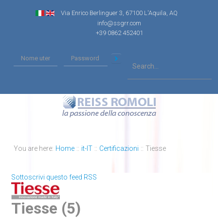
Via Enrico Berlinguer 3, 67100 L'Aquila, AQ
info@ssgrr.com
+39 0862 452401
You are here:
Home
::
it-IT
::
Certificazioni
::
Tiesse
Sottoscrivi questo feed RSS
Tiesse (5)