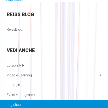
REISS
BLOG
ReissBlog
VEDI
ANCHE
Edizioni R.R
Video e-Learning
Login
Event Management
Logistica