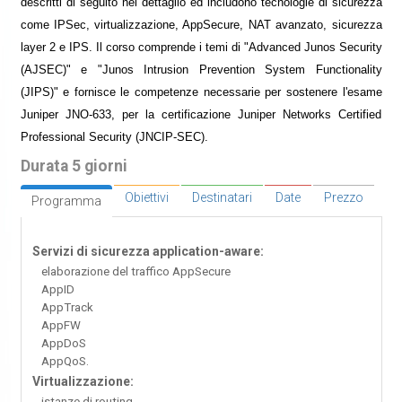
descritti di seguito nel dettaglio ed includono tecnologie di sicurezza
come IPSec, virtualizzazione, AppSecure, NAT avanzato, sicurezza
layer 2 e IPS. Il corso comprende i temi di "Advanced Junos Security
(AJSEC)" e "Junos Intrusion Prevention System Functionality
(JIPS)" e fornisce le competenze necessarie per sostenere l'esame
Juniper JNO-633, per la certificazione Juniper Networks Certified
Professional Security (JNCIP-SEC).
Durata 5 giorni
Obiettivi
Destinatari
Date
Prezzo
Programma
Servizi di sicurezza application-aware:
elaborazione del traffico AppSecure
AppID
AppTrack
AppFW
AppDoS
AppQoS.
Virtualizzazione:
istanze di routing