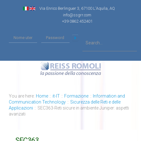
Via Enrico Berlinguer 3, 67100 L'Aquila, AQ
info@ssgrr.com
+39 0862 452401
You are here:
Home
::
it-IT
::
Formazione
::
Information and
Communication Technology
::
Sicurezza delle Reti e delle
Applicazioni
::
SEC363-Reti sicure in ambiente Juniper: aspetti
avanzati
SEC363