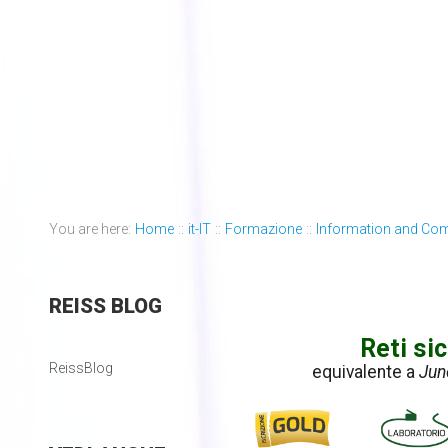
You are here:
Home
::
it-IT
::
Formazione
::
Information and Co
REISS
BLOG
Reti si
ReissBlog
equivalente a
Jun