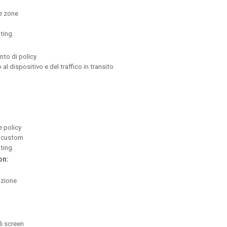
le zone
ting.
nto di policy
 al dispositivo e del traffico in transito
e policy
i custom
ting.
on:
azione
i screen