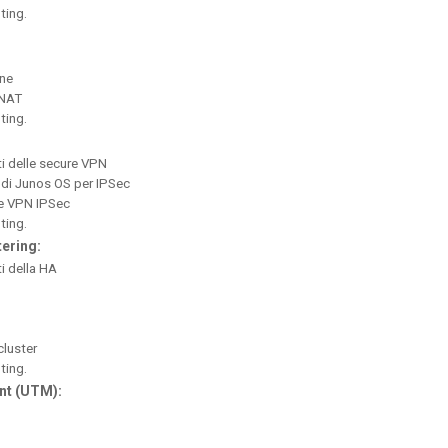
ting.
one
 NAT
ting.
i delle secure VPN
 di Junos OS per IPSec
le VPN IPSec
ting.
tering:
i della HA
cluster
ting.
nt (UTM):