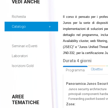
VEDI
ANCHE
Richiesta
Il corso è pensato per i profe
Junos per la serie di disposit
Catalogo
implementazioni di soluzioni p
dettaglio nel programma, inclu
Availability cluster, web filteri
Seminari e Eventi
(JSEC)" e "Junos Unified Threa
JN0-332, per la certificazione J
Laboratori
Durata 4 giorni
Iscrizioni Gold
Obiettivi
Programma
Panoramica Junos Securit
Junos security architecture
principali componenti hard
AREE
Forwarding packet-based vs
TEMATICHE
Zone: