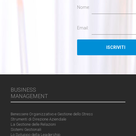
Nome:
Email:
BUSINESS
MANAGEMENT
Benessere Organizzativo e Gestione dello Stress
Strumenti di Direzione Aziendale
La Gestione delle Relazioni
Sistemi Gestionali
Lo Sviluppo della Leadership