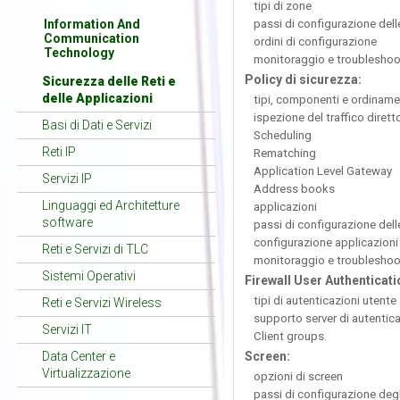
tipi di zone
Information And
passi di configurazione del
Communication
ordini di configurazione
Technology
monitoraggio e troubleshoo
Policy di sicurezza:
Sicurezza delle Reti e
delle Applicazioni
tipi, componenti e ordiname
ispezione del traffico diretto
Basi di Dati e Servizi
Scheduling
Reti IP
Rematching
Application Level Gateway
Servizi IP
Address books
Linguaggi ed Architetture
applicazioni
software
passi di configurazione dell
configurazione applicazion
Reti e Servizi di TLC
monitoraggio e troubleshoo
Sistemi Operativi
Firewall User Authenticati
tipi di autenticazioni utente
Reti e Servizi Wireless
supporto server di autentic
Servizi IT
Client groups.
Data Center e
Screen:
Virtualizzazione
opzioni di screen
passi di configurazione degl