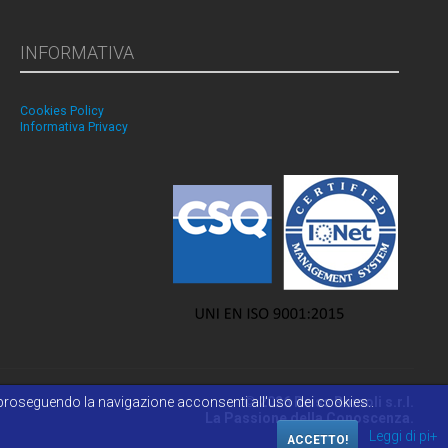
INFORMATIVA
Cookies Policy
Informativa Privacy
 o proseguendo la navigazione acconsenti all'uso dei cookies..
© 2026 Reiss Romoli s.r.l.
La Passione della Conoscenza.
Leggi di pi+
ACCETTO!