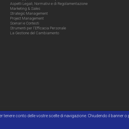
Aspetti Legali, Normativi e di Regolamentazione
Marketing & Sales
Strategic Management
Project Management
Scenari e Contesti
Strumenti per l'Efficacia Personale
La Gestione del Cambiamento
e per tenere conto delle vostre scelte di navigazione. Chiudendo il banner