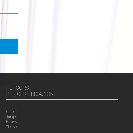
PERCORSI
PER CERTIFICAZIONI
Cisco
Juniper
Huawei
Tiesse