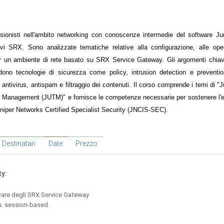
ssionisti nell'ambito networking con conoscenze intermedie del software Ju
ivi SRX. Sono analizzate tematiche relative alla configurazione, alle oper
er un ambiente di rete basato su SRX Service Gateway. Gli argomenti chiave
dono tecnologie di sicurezza come policy, intrusion detection e preventi
ng, antivirus, antispam e filtraggio dei contenuti. Il corso comprende i temi di 
t Management (JUTM)" e fornisce le competenze necessarie per sostenere l'
uniper Networks Certified Specialist Security (JNCIS-SEC).
Destinatari
Date
Prezzo
y:
ware degli SRX Service Gateway
. session-based.