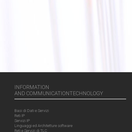
INFORMATION
AND COMMUNICATIONTECHNOLOGY
Basi di Dati e Servizi
Reti IP
Servizi IP
Linguaggi ed Architetture software
Reti e Servizi di TLC