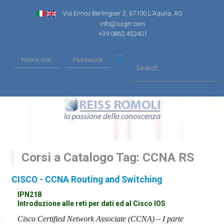
Via Enrico Berlinguer 3, 67100 L'Aquila, AQ
info@ssgrr.com
+39 0862 452401
Corsi a Catalogo Tag: CCNA RS
CISCO - CCNA Routing and Switching
IPN218
Introduzione alle reti per dati ed al Cisco IOS
Cisco Certified Network Associate (CCNA) – I parte