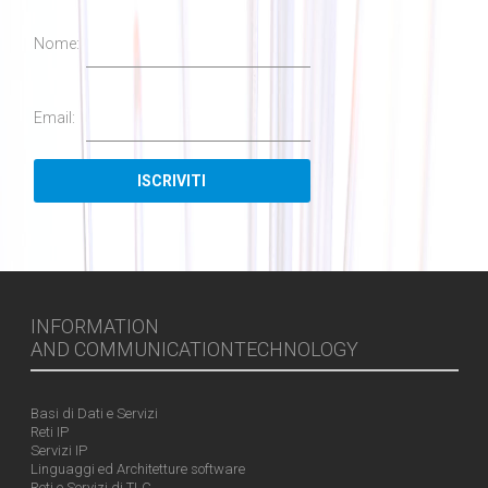
Nome:
Email:
INFORMATION
AND COMMUNICATIONTECHNOLOGY
Basi di Dati e Servizi
Reti IP
Servizi IP
Linguaggi ed Architetture software
Reti e Servizi di TLC