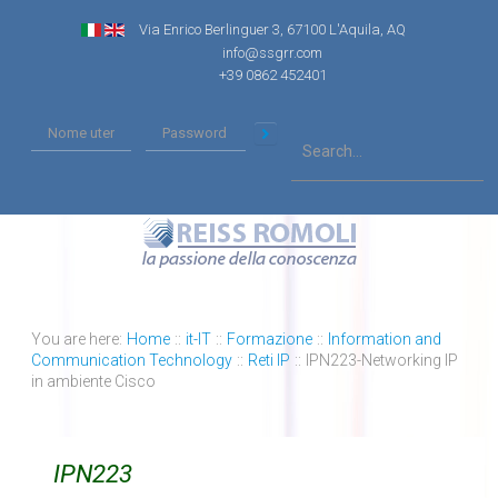
Via Enrico Berlinguer 3, 67100 L'Aquila, AQ
info@ssgrr.com
+39 0862 452401
You are here:
Home
::
it-IT
::
Formazione
::
Information and
Communication Technology
::
Reti IP
::
IPN223-Networking IP
in ambiente Cisco
IPN223