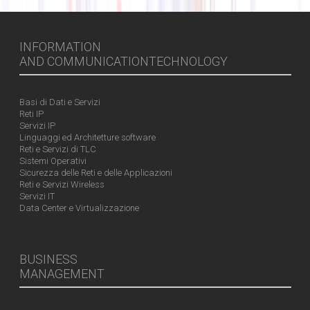
INFORMATION
AND COMMUNICATIONTECHNOLOGY
Basi di Dati e Servizi
Reti IP
Servizi IP
Linguaggi ed Architetture software
Reti e Servizi di TLC
Sistemi Operativi
Sicurezza delle Reti e delle Applicazioni
Reti e Servizi Wireless
Servizi IT
Data Center e Virtualizzazione
BUSINESS
MANAGEMENT