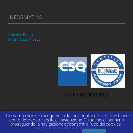
INFORMATIVA
Cookies Policy
Informativa Privacy
Utilizziamo i cookies per garantire la funzionalità del sito e per tenere
conto delle vostre scelte di navigazione. Chiudendo il banner o
© 2026 Reiss Romoli s.r.l.
proseguendo la navigazione acconsenti all'uso dei cookies..
La Passione della Conoscenza.