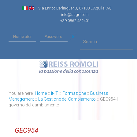
Via Enrico Berlinguer 3, 67100 L'Aquila, AQ
info@ssgrr.com
+39 0862 452401
You are here:
Home
::
it-IT
::
Formazione
::
Business
Management
::
La Gestione del Cambiamento
::
GEC954-Il
governo del cambiamento
GEC954