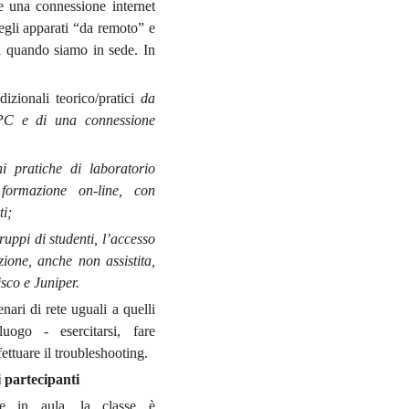
e una connessione internet
egli apparati “da remoto” e
di quando siamo in sede. In
ionali teorico/pratici
da
PC e di una connessione
ni pratiche di laboratorio
 formazione on-line, con
ti;
gruppi di studenti, l’accesso
zione, anche non assistita,
isco e Juniper.
enari di rete uguali a quelli
ogo - esercitarsi, fare
ettuare il troubleshooting.
i partecipanti
ge in aula, la classe è