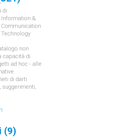
 di:
Information &
Communication
Technology
Catalogo non
 capacità di
etti ad hoc - alle
ative.
eti di darti
, suggerimenti,
1
m
 (9)