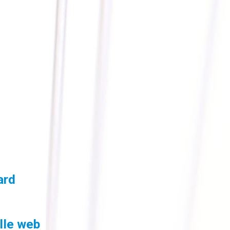
ard
lle web