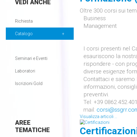
VEDI
ANCHE
Oltre 300 corsi sui temi
Business
Richiesta
Management
Catalogo
I corsi presenti nel 
esauriscono la nostra
Seminari e Eventi
rispondere - con prog
diverse esigenze form
Laboratori
Contattaci e saremo li
Iscrizioni Gold
informazioni, consigli
preventivi.
Tel: +39 0862.452.40
mail:
corsi@ssgrr.co
Visualizza articoli ...
AREE
Certificazioni
TEMATICHE