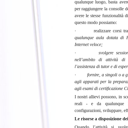
qualunque luogo, basta aver
per raggiungere la consolle d
avere le stesse funzionalità 
questo modo possiamo:
· realizzare corsi tradiz
qualunque aula dotata di 
Internet veloce;
·
svolgere sessio
nell’ambito di attività di
l’assistenza di tutor e di esper
·
fornire, a singoli o a 
agli apparati per la prepara
agli esami di certificazione C
I nostri allievi possono, in sc
reali - e da qualunque lu
configurazioni, sviluppare, eff
Le risorse a disposizione de
Quando l’attività si svol