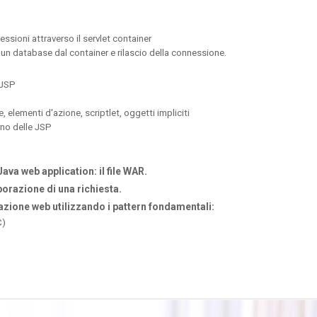
ssioni attraverso il servlet container
un database dal container e rilascio della connessione.
 JSP
, elementi d'azione, scriptlet, oggetti impliciti
erno delle JSP
ava web application: il file WAR.
laborazione di una richiesta.
azione web utilizzando i pattern fondamentali:
C)