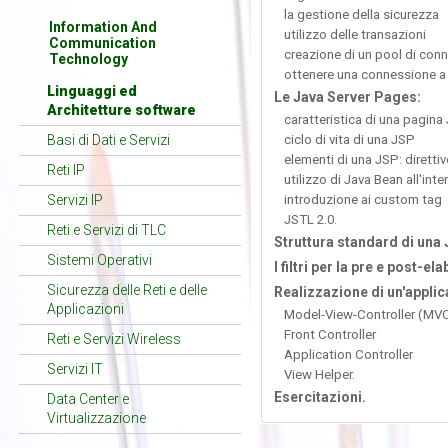
la gestione della sicurezza
Information And
utilizzo delle transazioni
Communication
creazione di un pool di conne
Technology
ottenere una connessione a 
Linguaggi ed
Le Java Server Pages:
Architetture software
caratteristica di una pagina
Basi di Dati e Servizi
ciclo di vita di una JSP
elementi di una JSP: direttive
Reti IP
utilizzo di Java Bean all'int
Servizi IP
introduzione ai custom tag
JSTL 2.0.
Reti e Servizi di TLC
Struttura standard di una J
Sistemi Operativi
I filtri per la pre e post-e
Sicurezza delle Reti e delle
Realizzazione di un'applic
Applicazioni
Model-View-Controller (MV
Front Controller
Reti e Servizi Wireless
Application Controller
Servizi IT
View Helper.
Esercitazioni.
Data Center e
Virtualizzazione