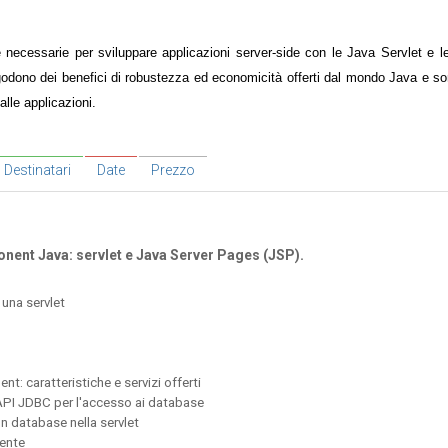
 necessarie per sviluppare applicazioni server-side con le Java Servlet e 
odono dei benefici di robustezza ed economicità offerti dal mondo Java e so
 alle applicazioni.
Destinatari
Date
Prezzo
nent Java: servlet e Java Server Pages (JSP).
 una servlet
t: caratteristiche e servizi offerti
API JDBC per l'accesso ai database
n database nella servlet
tente