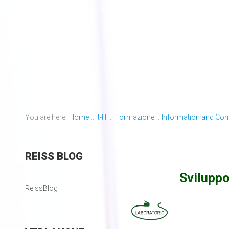
You are here:
Home
::
it-IT
::
Formazione
::
Information and Co
REISS
BLOG
Sviluppo
ReissBlog