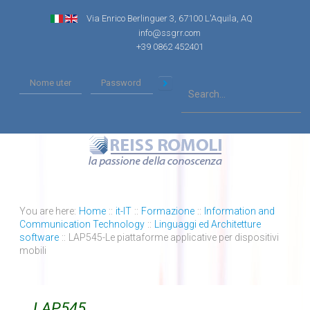
Via Enrico Berlinguer 3, 67100 L'Aquila, AQ
info@ssgrr.com
+39 0862 452401
You are here:
Home
::
it-IT
::
Formazione
::
Information and
Communication Technology
::
Linguaggi ed Architetture
software
::
LAP545-Le piattaforme applicative per dispositivi
mobili
LAP545