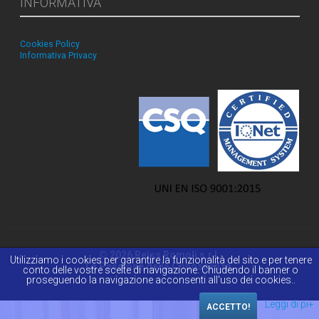
INFORMATIVA
Cookies Policy
Informativa Privacy
© 2026 Reiss Romoli s.r.l.
Utilizziamo i cookies per garantire la funzionalità del sito e per tenere
La Passione della Conoscenza.
conto delle vostre scelte di navigazione. Chiudendo il banner o
proseguendo la navigazione acconsenti all'uso dei cookies..
Leggi di pi+
ACCETTO!