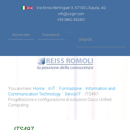
Via Enrico Berlinguer 3, 67100 L'Aquila, AQ
info@ssgrr.com
+39 0862 452401
You are here:
Home
::
it-IT
::
Formazione
::
Information and
Communication Technology
::
Servizi IT
::
ITS497-
Progettazione e configurazione di soluzioni Cisco Unified
Computing
ITS497