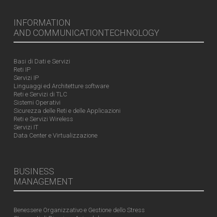
INFORMATION
AND COMMUNICATIONTECHNOLOGY
Basi di Dati e Servizi
Reti IP
Servizi IP
Linguaggi ed Architetture software
Reti e Servizi di TLC
Sistemi Operativi
Sicurezza delle Reti e delle Applicazioni
Reti e Servizi Wireless
Servizi IT
Data Center e Virtualizzazione
BUSINESS
MANAGEMENT
Benessere Organizzativo e Gestione dello Stress