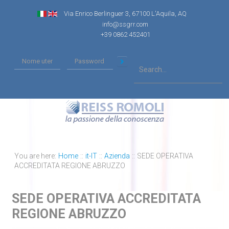
Via Enrico Berlinguer 3, 67100 L'Aquila, AQ
info@ssgrr.com
+39 0862 452401
You are here:
Home
::
it-IT
::
Azienda
::
SEDE OPERATIVA
ACCREDITATA REGIONE ABRUZZO
SEDE OPERATIVA ACCREDITATA
REGIONE ABRUZZO