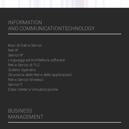
INFORMATION
AND COMMUNICATIONTECHNOLOGY
Basi di Dati e Servizi
Reti IP
Servizi IP
Linguaggi ed Architetture software
Reti e Servizi di TLC
Sistemi Operativi
Sicurezza delle Reti e delle Applicazioni
Reti e Servizi Wireless
Servizi IT
Data Center e Virtualizzazione
BUSINESS
MANAGEMENT