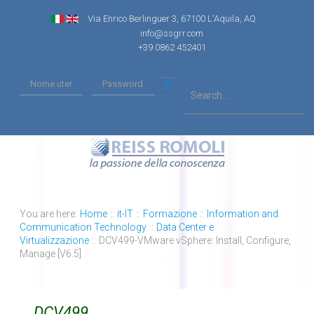
Via Enrico Berlinguer 3, 67100 L'Aquila, AQ
info@ssgrr.com
+39 0862 452401
You are here:
Home
::
it-IT
::
Formazione
::
Information and
Communication Technology
::
Data Center e
Virtualizzazione
::
DCV499-VMware vSphere: Install, Configure,
Manage [V6.5]
DCV499