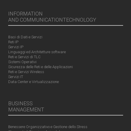
INFORMATION
AND COMMUNICATIONTECHNOLOGY
Basi di Dati e Servizi
Reti IP
Servizi IP
Linguaggi ed Architetture software
Reti e Servizi di TLC
Sistemi Operativi
Sicurezza delle Reti e delle Applicazioni
Reti e Servizi Wireless
Servizi IT
Data Center e Virtualizzazione
BUSINESS
MANAGEMENT
Benessere Organizzativo e Gestione dello Stress