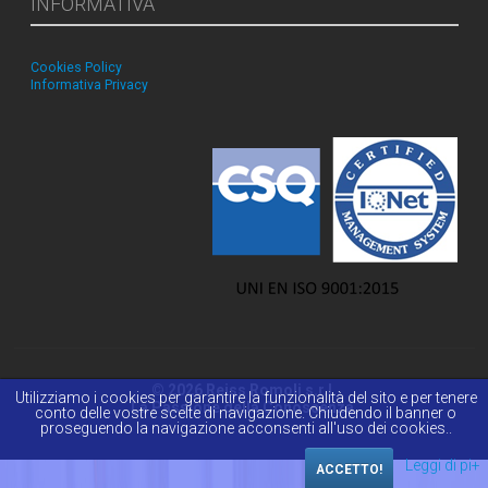
INFORMATIVA
Cookies Policy
Informativa Privacy
© 2026 Reiss Romoli s.r.l.
Utilizziamo i cookies per garantire la funzionalità del sito e per tenere
La Passione della Conoscenza.
conto delle vostre scelte di navigazione. Chiudendo il banner o
proseguendo la navigazione acconsenti all'uso dei cookies..
Leggi di pi+
ACCETTO!