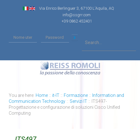
Via Enrico Berlinguer 3, 67100 L'Aquila, AQ
info@ssgrr.com
+39 0862 452401
You are here:
Home
::
it-IT
::
Formazione
::
Information and
Communication Technology
::
Servizi IT
::
ITS497-
Progettazione e configurazione di soluzioni Cisco Unified
Computing
ITS497