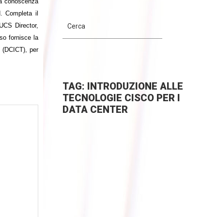
 la conoscenza
d. Completa il
 UCS Director,
rso fornisce la
 (DCICT), per
TAG: INTRODUZIONE ALLE
TECNOLOGIE CISCO PER I
DATA CENTER