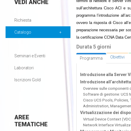
VEDI
ANCHE
termini di Network e Server Virt
sull’architettura Cisco ACI e 
programma l’introduzione all’a
Richiesta
ovvero la risposta di Cisco all’e
preparazione necessaria per so
Catalogo
la certificazione CCNA Data Cen
Durata 5 giorni
Seminari e Eventi
Obiettivi
Programma
Laboratori
Introduzione alla Server Vi
Iscrizioni Gold
Introduzione all’architet
Overview sulle componenti 
Software di gestione: UCS
Cisco UCS Pools, Policies, 
Administration, Managemen
Virtualizzazione dei dispo
AREE
Virtual Device Context (VDC
TEMATICHE
Network Interface Virtualiza