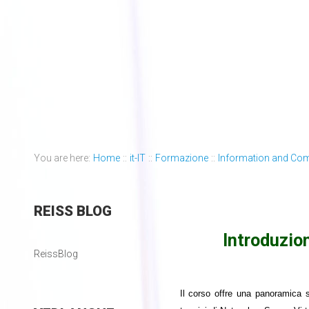
You are here:
Home
::
it-IT
::
Formazione
::
Information and Co
REISS
BLOG
Introduzion
ReissBlog
Il corso offre una panoramica s