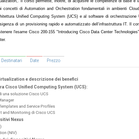
ualization,. Il corso permette, inoltre, di acquisire le competenze di base e
sui concetti di Automation and Orchestration fondamentali in ambienti Clou
rchitettura Unified Computing System (UCS) e al software di orchestrazione
sigenza di un provisioning rapido e automatizzato dell’infrastruttura IT. Il co
stenere l'esame Cisco 200-155 "Introducing Cisco Data Center Technologies”
ter.
Destinatari
Date
Prezzo
rtualization e descrizione dei benefici
tura Cisco Unified Computing System (UCS):
di una soluzione Cisco UCS
 Manager
Templates and Service Profiles
t and Monitoring di Cisco UCS
sitivi Nexus
)
tion (NIV)