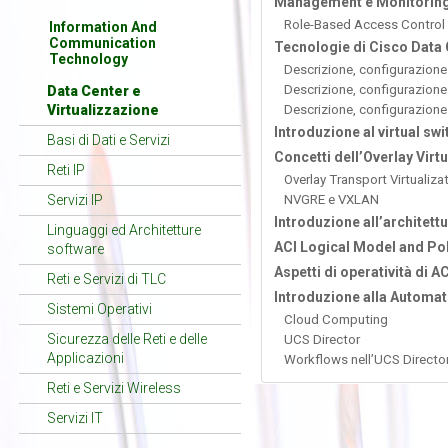
Management e Monitoring 
Role-Based Access Control
Information And
Communication
Tecnologie di Cisco Data 
Technology
Descrizione, configurazione 
Descrizione, configurazione 
Data Center e
Virtualizzazione
Descrizione, configurazione 
Introduzione al virtual sw
Basi di Dati e Servizi
Concetti dell’Overlay Virt
Reti IP
Overlay Transport Virtualiza
Servizi IP
NVGRE e VXLAN
Introduzione all’architettu
Linguaggi ed Architetture
ACI Logical Model and Po
software
Aspetti di operatività di AC
Reti e Servizi di TLC
Introduzione alla Automat
Sistemi Operativi
Cloud Computing
Sicurezza delle Reti e delle
UCS Director
Applicazioni
Workflows nell’UCS Directo
Reti e Servizi Wireless
Servizi IT