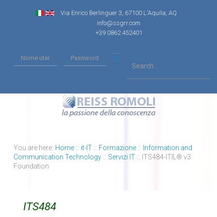
Via Enrico Berlinguer 3, 67100 L'Aquila, AQ
info@ssgrr.com
+39 0862 452401
You are here:
Home
::
it-IT
::
Formazione
::
Information and
Communication Technology
::
Servizi IT
::
ITS484-ITIL® v3
Foundation
ITS484