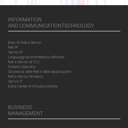
INFORMATION
AND COMMUNICATIONTECHNOLOGY
Basi di Dati e Servizi
Reti IP
Servizi IP
Linguaggi ed Architetture software
Reti e Servizi di TLC
Sistemi Operativi
Sicurezza delle Reti e delle Applicazioni
Reti e Servizi Wireless
Servizi IT
Data Center e Virtualizzazione
BUSINESS
MANAGEMENT