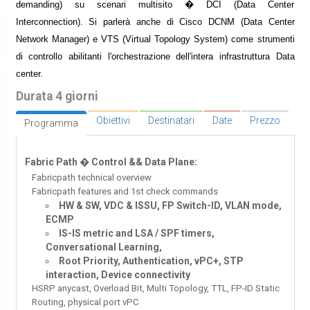
demanding) su scenari multisito � DCI (Data Center
Interconnection). Si parlerà anche di Cisco DCNM (Data Center
Network Manager) e VTS (Virtual Topology System) come strumenti
di controllo abilitanti l'orchestrazione dell'intera infrastruttura Data
center.
Durata 4 giorni
Obiettivi
Destinatari
Date
Prezzo
Programma
Fabric Path � Control && Data Plane:
Fabricpath technical overview
Fabricpath features and 1st check commands
HW & SW, VDC & ISSU, FP Switch-ID, VLAN mode,
ECMP
IS-IS metric and LSA / SPF timers,
Conversational Learning,
Root Priority, Authentication, vPC+, STP
interaction, Device connectivity
HSRP anycast, Overload Bit, Multi Topology, TTL, FP-ID Static
Routing, physical port vPC