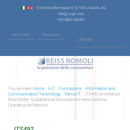
Via Enrico Berlinguer 3, 67100 L'Aquila, AQ
info@ssgrr.com
+39 0862 452401
You are here:
Home
::
it-IT
::
Formazione
::
Information and
Communication Technology
::
Servizi IT
::
ITS492-Architetture
Data Center: Scalabilità ed Automazione nella Gestione
Operativa del Network
ITS492